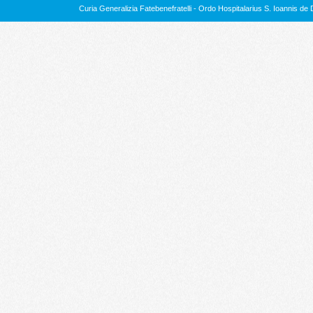
Curia Generalizia Fatebenefratelli - Ordo Hospitalarius S. Ioannis 