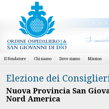
CU
“Se conside
Il Fondatore
Chi siamo
Dove siamo
Mission
Elezione dei Consiglier
Nuova Provincia San Giova
Nord America