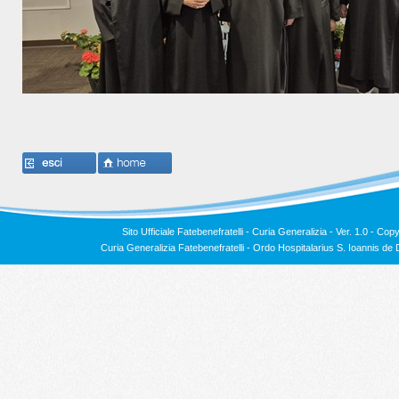
Sito Ufficiale Fatebenefratelli - Curia Generalizia - Ver. 1.0 -
Copy
Curia Generalizia Fatebenefratelli - Ordo Hospitalarius S. Ioannis 