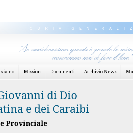
CURIA GENERALI
“Se considerassimo quanto è grande la miser
cesseremmo mai di fare il bene.
 siamo
Mission
Documenti
Archivio News
Mu
Giovanni di Dio
tina e dei Caraibi
re Provinciale