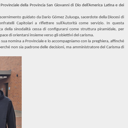
Provinciale della Provincia San Giovanni di Dio dell’America Latina e dei
scernimento guidato da Darío Gómez Zuluoga, sacerdote della Diocesi di
ratelli Capitolari a riflettere sull’Autorità come servizio. In questa
ica della sinodalità cessa di configurarsi come struttura piramidale, per
ce di orientarsi insieme verso gli obiettivi del carisma.
la sua nomina a Provinciale e lo accompagniamo con la preghiera, affinché
o, perché non sia padrone delle decisioni, ma amministratore del Carisma di