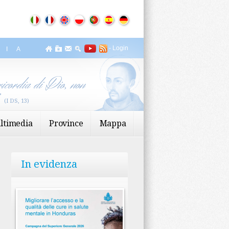
-
Login
ZIA
icordia di Dio, non
”
(I DS, 13)
ltimedia
Province
Mappa
In evidenza