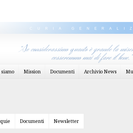
CURIA GENERALI
“Se considerassimo quanto è grande la miser
cesseremmo mai di fare il bene.
 siamo
Mission
Documenti
Archivio News
Mu
iquie
Documenti
Newsletter