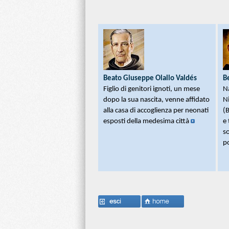
Promozione Caus
Defi
Servi di Dio
Norm
Venerabili
Imma
Beati
Richi
Beati Martiri
Beato Giuseppe Olallo Valdés
B
Figlio di genitori ignoti, un mese
Na
Santi
dopo la sua nascita, venne affidato
N
Preghiere
alla casa di accoglienza per neonati
(B
esposti della medesima città
e 
Novene
so
p