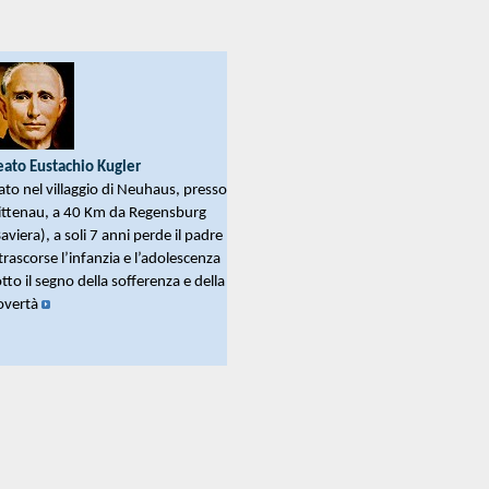
e
nizione
Articoli
ative
gini
esta reliquie
eato Eustachio Kugler
to nel villaggio di Neuhaus, presso
ittenau, a 40 Km da Regensburg
aviera), a soli 7 anni perde il padre
trascorse l’infanzia e l’adolescenza
tto il segno della sofferenza e della
overtà