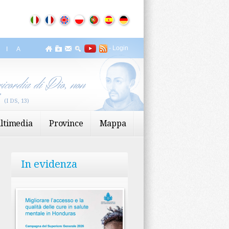
-
Login
ZIA
icordia di Dio, non
”
(I DS, 13)
ltimedia
Province
Mappa
In evidenza