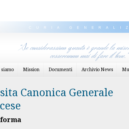
CURIA GENERALI
“Se considerassimo quanto è grande la miser
cesseremmo mai di fare il bene.
 siamo
Mission
Documenti
Archivio News
Mu
sita Canonica Generale
cese
asforma