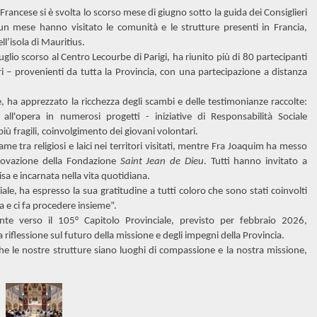
Francese si è svolta lo scorso mese di giugno sotto la guida dei Consiglieri
un mese hanno visitato le comunità e le strutture presenti in Francia,
ll’isola di Mauritius.
luglio scorso al Centro Lecourbe di Parigi, ha riunito più di 80 partecipanti
tari – provenienti da tutta la Provincia, con una partecipazione a distanza
 ha apprezzato la ricchezza degli scambi e delle testimonianze raccolte:
a, all'opera in numerosi progetti - iniziative di Responsabilità Sociale
più fragili, coinvolgimento dei giovani volontari.
ame tra religiosi e laici nei territori visitati, mentre Fra Joaquim ha messo
innovazione della Fondazione
Saint Jean de Dieu
. Tutti hanno invitato a
isa e incarnata nella vita quotidiana.
le, ha espresso la sua gratitudine a tutti coloro che sono stati coinvolti
gna e ci fa procedere insieme”.
te verso il 105° Capitolo Provinciale, previsto per febbraio 2026,
lessione sul futuro della missione e degli impegni della Provincia.
he le nostre strutture siano luoghi di compassione e la nostra missione,