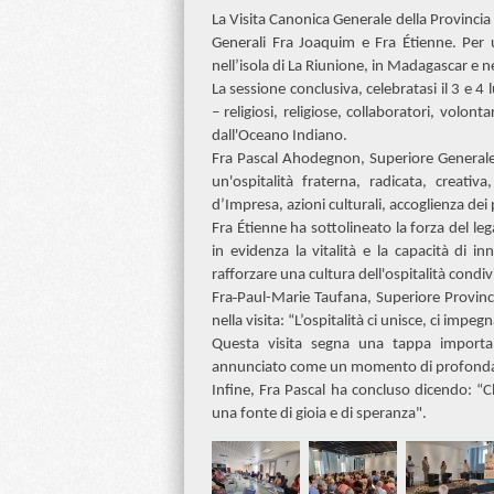
La Visita Canonica Generale della Provincia 
Generali Fra Joaquim e Fra Étienne. Per 
nell’isola di La Riunione, in Madagascar e ne
La sessione conclusiva, celebratasi il 3 e 4 
– religiosi, religiose, collaboratori, volon
dall'Oceano Indiano.
Fra Pascal Ahodegnon, Superiore Generale,
un'ospitalità fraterna, radicata, creativ
d’Impresa, azioni culturali, accoglienza dei 
Fra Étienne ha sottolineato la forza del leg
in evidenza la vitalità e la capacità di 
rafforzare una cultura dell'ospitalità condiv
Fra
Paul-Marie Taufana, Superiore Provincia
nella visita: “L’ospitalità ci unisce, ci impe
Questa visita segna una tappa importan
annunciato come un momento di profonda rif
Infine, Fra Pascal ha concluso dicendo: “C
una fonte di gioia e di speranza".