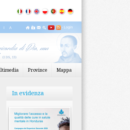
-
Login
ZIA
icordia di Dio, non
”
(I DS, 13)
ltimedia
Province
Mappa
In evidenza