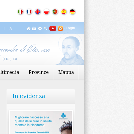
-
Login
ZIA
icordia di Dio, non
”
(I DS, 13)
ltimedia
Province
Mappa
In evidenza