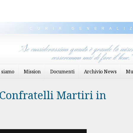
CURIA GENERALI
“Se considerassimo quanto è grande la miser
cesseremmo mai di fare il bene.
 siamo
Mission
Documenti
Archivio News
Mu
Confratelli Martiri in