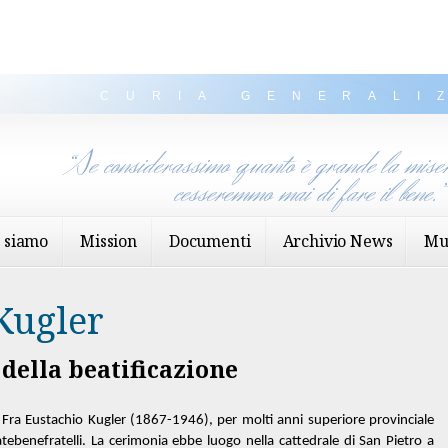
CURIA GENERALI
“Se considerassimo quanto è grande la miser
cesseremmo mai di fare il bene.
 siamo
Mission
Documenti
Archivio News
Mu
Kugler
della beatificazione
to Fra Eustachio Kugler (1867-1946), per molti anni superiore provinciale
atebenefratelli. La cerimonia ebbe luogo nella cattedrale di San Pietro a