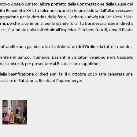
escovo Angelo Amato, allora prefetto della Congregazione delle Cause dei
o Benedetto XVI. La solenne eucaristia fu presieduta dall’allora vescovo
gregazione per la dottrina della fede, Gerhard Ludwig Müller. Circa 7500
orni, perché la cerimonia, per la grande folla, fu trasmessa anche in diretta
 si è snodata dalla cattedrale all'ospedale Fatebenefratelli, dove il Beato
nfratelli e una grande folla di collaboratori dell’Ordine da tutto il mondo.
nte nel tempo. Numerosi pazienti e visitatori vengono nella Cappella
o i suoi resti, per presentare al Beato le loro suppliche.
a beatificazione di dieci anni fa, il 4 ottobre 2019 sarà celebrata una
ausiliare di Ratisbona, Reinhard Pappenberger.