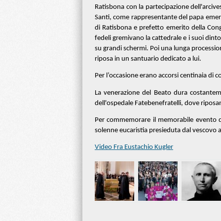
Ratisbona con la partecipazione dell'arciv
Santi, come rappresentante del papa emerit
di Ratisbona e prefetto emerito della Con
fedeli gremivano la cattedrale e i suoi dint
su grandi schermi. Poi una lunga processione
riposa in un santuario dedicato a lui.
Per l’occasione erano accorsi centinaia di co
La venerazione del Beato dura costanteme
dell'ospedale Fatebenefratelli, dove riposan
Per commemorare il memorabile evento dell
solenne eucaristia presieduta dal vescovo 
Video Fra Eustachio Kugler