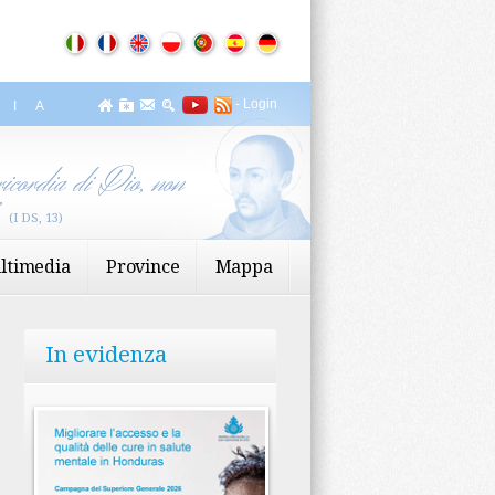
-
Login
ZIA
icordia di Dio, non
”
(I DS, 13)
ltimedia
Province
Mappa
In evidenza