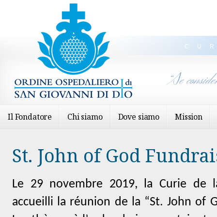
CU
“Se conside
Il Fondatore
Chi siamo
Dove siamo
Mission
St. John of God Fundrai
Le 29 novembre 2019, la Curie de l
accueilli la réunion de la “St. John of 