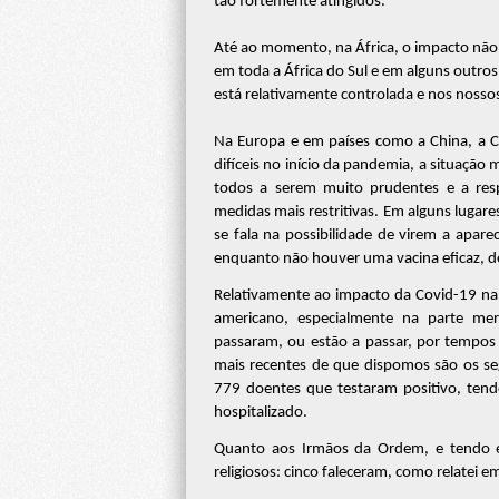
tão fortemente atingidos.
Até ao momento, na África, o impacto não 
em toda a África do Sul e em alguns outro
está relativamente controlada e nos nossos
Na Europa e em países como a China, a C
difíceis no início da pandemia, a situaçã
todos a serem muito prudentes e a res
medidas mais restritivas. Em alguns lugares
se fala na possibilidade de virem a apa
enquanto não houver uma vacina eficaz, d
Relativamente ao impacto da Covid-19 na 
americano, especialmente na parte mer
passaram, ou estão a passar, por tempos 
mais recentes de que dispomos são os se
779 doentes que testaram positivo, tendo
hospitalizado.
Quanto aos Irmãos da Ordem, e tendo e
religiosos: cinco faleceram, como relatei 