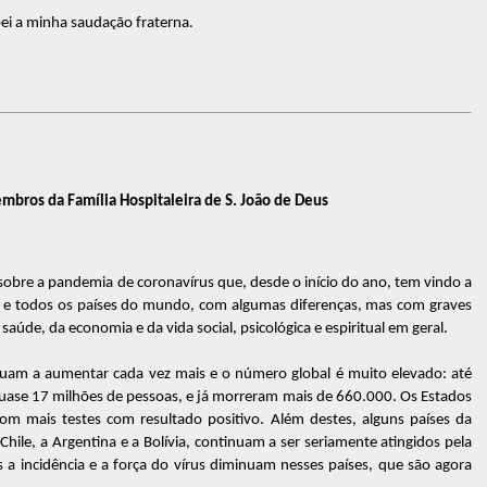
bei a minha saudação fraterna.
mbros da Família Hospitaleira de S. João de Deus
 sobre a pandemia de coronavírus que, desde o início do ano, tem vindo a
s e todos os países do mundo, com algumas diferenças, mas com graves
aúde, da economia e da vida social, psicológica e espiritual em geral.
nuam a aumentar cada vez mais e o número global é muito elevado: até
ase 17 milhões de pessoas, e já morreram mais de 660.000. Os Estados
 com mais testes com resultado positivo. Além destes, alguns países da
hile, a Argentina e a Bolívia, continuam a ser seriamente atingidos pela
 incidência e a força do vírus diminuam nesses países, que são agora