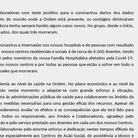
oradores com teste positivo para o coronavírus deriva dos dados
esto do mundo onde a Ordem está presente, os contágios diminuíram
ora tenha sempre havido alguns casos novos. No grupo, desde o início,
tados, dos quais três morreram.
onavírus e internadas nos nossos hospitais e de pessoas com resultado
nossos centros residenciais e sociais é de cerca de 6.000 doentes, tendo
 pelos membros da nossa Família Hospitaleira afetados pela Covid-19,
s nossos centros e por todas as pessoas que estão a sofrer em todo o
queles que morreram.
ndemia ao nível da saúde na Ordem. No plano económico e ao nível da
estão neste momento a adaptar-se com grande esforço à situação,
ta às administrações públicas de saúde para colaborarem no âmbito da
as medidas necessárias para uma gestão eficaz dos recursos. Apesar de
oderemos avaliar os efeitos e as consequências que ela terá tido para
 todos os responsáveis, aos Irmãos e Colaboradores, agradeço pelo
ão e pelo serviço prestado aos doentes em cada um dos nossos Centros.
aboradores pelo enorme esforço e dedicação nestes tempos difíceis da
 especialmente aos Centros de Ação Social, de assistência a idosos e