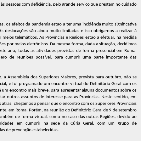
e às pessoas com deficiência, pelo grande serviço que prestam no cuidado
s, os efeitos da pandemia estão a ter uma incidência muito significativa
s deslocações são ainda muito limitadas e isso obriga-nos a realizar à
or meios telemáticos. As Províncias e Regiões estão a efetuar, na medida
iões por meios eletrónicos. Da mesma forma, dada a situação, decidimos
este ano, todas as atividades previstas de forma presencial em Roma.
ero de reuniões possível, para cumprir uma parte importante das
 a Assembleia dos Superiores Maiores, prevista para outubro, não se
cial, e foi programado um encontro virtual do Definitório Geral com os
erá um encontro mais breve, para apresentar alguns documentos sobre os
dar outros assuntos de interesse para as Províncias. Neste sentido, em
es atrás, chegámos a pensar que o encontro com os Superiores Provinciais
ente, em Roma. Porém, na reunião do Definitório Geral de 9 de setembro
 também de forma virtual, como no caso das outras Regiões, devido ao
culdades em cumprir na sede da Cúria Geral, com um grupo de
as de prevenção estabelecidas.