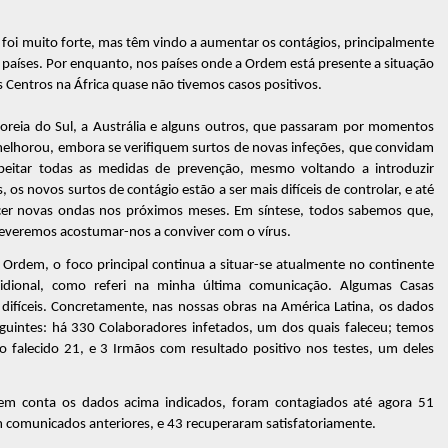
foi muito forte, mas têm vindo a aumentar os contágios, principalmente
s países. Por enquanto, nos países onde a Ordem está presente a situação
 Centros na África quase não tivemos casos positivos.
oreia do Sul, a Austrália e alguns outros, que passaram por momentos
o melhorou, embora se verifiquem surtos de novas infeções, que convidam
peitar todas as medidas de prevenção, mesmo voltando a introduzir
, os novos surtos de contágio estão a ser mais difíceis de controlar, e até
recer novas ondas nos próximos meses. Em síntese, todos sabemos que,
everemos acostumar-nos a conviver com o vírus.
Ordem, o foco principal continua a situar-se atualmente no continente
idional, como referi na minha última comunicação. Algumas Casas
difíceis. Concretamente, nas nossas obras na América Latina, os dados
guintes: há 330 Colaboradores infetados, um dos quais faleceu; temos
 falecido 21, e 3 Irmãos com resultado positivo nos testes, um deles
m conta os dados acima indicados, foram contagiados até agora 51
em comunicados anteriores, e 43 recuperaram satisfatoriamente.