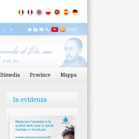
-
Login
ZIA
icordia di Dio, non
”
(I DS, 13)
ltimedia
Province
Mappa
In evidenza