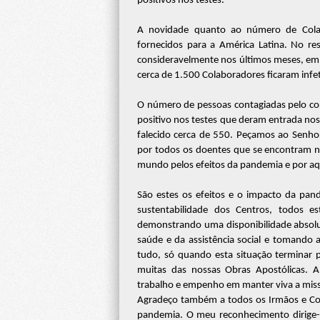
positivos nos testes.
A novidade quanto ao número de Colab
fornecidos para a América Latina. No r
consideravelmente nos últimos meses, emb
cerca de 1.500 Colaboradores ficaram infe
O número de pessoas contagiadas pelo cor
positivo nos testes que deram entrada nos 
falecido cerca de 550. Peçamos ao Senhor
por todos os doentes que se encontram no
mundo pelos efeitos da pandemia e por a
São estes os efeitos e o impacto da pa
sustentabilidade dos Centros, todos 
demonstrando uma disponibilidade absolu
saúde e da assistência social e tomando 
tudo, só quando esta situação terminar p
muitas das nossas Obras Apostólicas. A
trabalho e empenho em manter viva a miss
Agradeço também a todos os Irmãos e Col
pandemia. O meu reconhecimento dirige-se