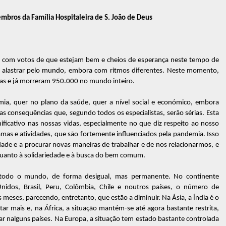
mbros da Família Hospitaleira de S. João de Deus
s, com votos de que estejam bem e cheios de esperança neste tempo de
a alastrar pelo mundo, embora com ritmos diferentes. Neste momento,
das e já morreram 950.000 no mundo inteiro.
a, quer no plano da saúde, quer a nível social e económico, embora
 consequências que, segundo todos os especialistas, serão sérias. Esta
ificativo nas nossas vidas, especialmente no que diz respeito ao nosso
mas e atividades, que são fortemente influenciados pela pandemia. Isso
idade e a procurar novas maneiras de trabalhar e de nos relacionarmos, e
quanto à solidariedade e à busca do bem comum.
 todo o mundo, de forma desigual, mas permanente. No continente
nidos, Brasil, Peru, Colômbia, Chile e noutros países, o número de
 meses, parecendo, entretanto, que estão a diminuir. Na Ásia, a Índia é o
r mais e, na África, a situação mantém-se até agora bastante restrita,
 nalguns países. Na Europa, a situação tem estado bastante controlada