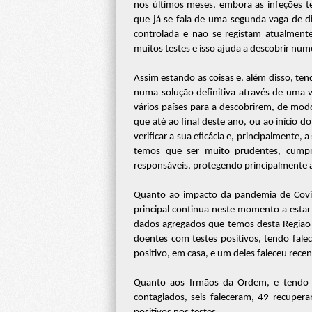
nos últimos meses, embora as infeções 
que já se fala de uma segunda vaga de di
controlada e não se registam atualmente
muitos testes e isso ajuda a descobrir num
Assim estando as coisas e, além disso, te
numa solução definitiva através de uma 
vários países para a descobrirem, de mo
que até ao final deste ano, ou ao início 
verificar a sua eficácia e, principalment
temos que ser muito prudentes, cumpr
responsáveis, protegendo principalmente a
Quanto ao impacto da pandemia de Covi
principal continua neste momento a estar
dados agregados que temos desta Região s
doentes com testes positivos, tendo fale
positivo, em casa, e um deles faleceu rece
Quanto aos Irmãos da Ordem, e tendo e
contagiados, seis faleceram, 49 recuper