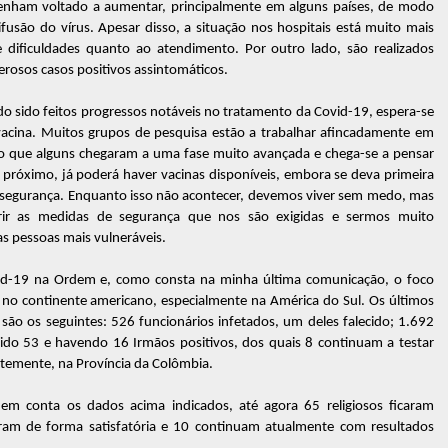
tenham voltado a aumentar, principalmente em alguns países, de modo
fusão do vírus. Apesar disso, a situação nos hospitais está muito mais
 dificuldades quanto ao atendimento. Por outro lado, são realizados
erosos casos positivos assintomáticos.
ndo sido feitos progressos notáveis no tratamento da Covid-19, espera-se
vacina. Muitos grupos de pesquisa estão a trabalhar afincadamente em
do que alguns chegaram a uma fase muito avançada e chega-se a pensar
do próximo, já poderá haver vacinas disponíveis, embora se deva primeira
e, a segurança. Enquanto isso não acontecer, devemos viver sem medo, mas
ir as medidas de segurança que nos são exigidas e sermos muito
s pessoas mais vulneráveis.
d-19 na Ordem e, como consta na minha última comunicação, o foco
 no continente americano, especialmente na América do Sul. Os últimos
ão os seguintes: 526 funcionários infetados, um deles falecido; 1.692
cido 53 e havendo 16 Irmãos positivos, dos quais 8 continuam a testar
ntemente, na Província da Colômbia.
m conta os dados acima indicados, até agora 65 religiosos ficaram
aram de forma satisfatória e 10 continuam atualmente com resultados