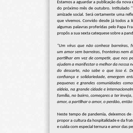
Estamos a aguardar a publicação da nova en
do próximo mês de outubro. Intitulado
"
amizade social. Será certamente uma ref
que vivemos. Convido desde já todos a lê
algumas palavras proferidas pelo Papa Fra
propôs a sua sexta catequese sobre a pand
“
Um vírus que não conhece barreiras, fr
um amor sem barreiras, fronteiras nem di
partilhar em vez de competir, que nos pe
ajudem a manifestar o melhor da nossa n
do descarte, não sabe o que isso é. 
confiança e solidariedade, emergem entã
pequenas e grandes comunidades como no
aldeia, na grande cidade e internaciona
família, no bairro, começares a ter inveja
amor, a partilhar o amor, o perdão, entã
Neste tempo de pandemia, deixemos de c
propor a cultura da hospitalidade e da fr
e cuida com especial ternura e amor das pe