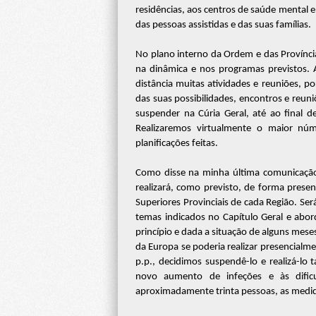
residências, aos centros de saúde mental 
das pessoas assistidas e das suas famílias.
No plano interno da Ordem e das Província
na dinâmica e nos programas previstos. A
distância muitas atividades e reuniões, p
das suas possibilidades, encontros e reun
suspender na Cúria Geral, até ao final d
Realizaremos virtualmente o maior núm
planificações feitas.
Como disse na minha última comunicação,
realizará, como previsto, de forma presen
Superiores Provinciais de cada Região. S
temas indicados no Capítulo Geral e abor
princípio e dada a situação de alguns mes
da Europa se poderia realizar presencialm
p.p., decidimos suspendê-lo e realizá-lo
novo aumento de infeções e às difi
aproximadamente trinta pessoas, as medid