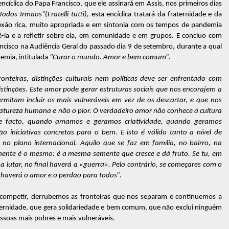
cíclica do Papa Francisco, que ele assinará em Assis, nos primeiros dias
Todos Irmãos"
(Fratelli tutti),
esta encíclica tratará da fraternidade e da
lexão rica, muito apropriada e em sintonia com os tempos de pandemia
-la e a refletir sobre ela, em comunidade e em grupos. E concluo com
ncisco na Audiência Geral do passado dia 9 de setembro, durante a qual
emia, intitulada
“Curar o mundo. Amor e bem comum”.
onteiras, distinções culturais nem políticas deve ser enfrentado com
stinções. Este amor pode gerar estruturas sociais que nos encorajem a
rmitam incluir os mais vulneráveis em vez de os descartar, e que nos
atureza humana e não o pior. O verdadeiro amor não conhece a cultura
De facto, quando amamos e geramos criatividade, quando geramos
o iniciativas concretas para o bem. E isto é válido tanto a nível de
 plano internacional. Aquilo que se faz em família, no bairro, na
lmente é o mesmo: é a mesma semente que cresce e dá fruto. Se tu, em
, a lutar, no final haverá a «guerra». Pelo contrário, se começares com o
o haverá o amor e o perdão para todos”.
ompetir, derrubemos as fronteiras que nos separam e continuemos a
aternidade, que gera solidariedade e bem comum, que não exclui ninguém
ssoas mais pobres e mais vulneráveis.