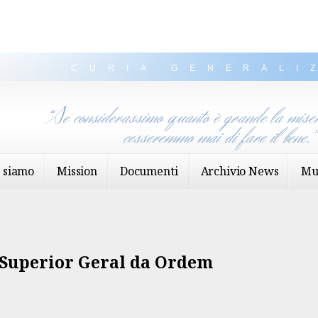
CURIA GENERALI
“Se considerassimo quanto è grande la miser
cesseremmo mai di fare il bene.
 siamo
Mission
Documenti
Archivio News
Mu
Superior Geral da Ordem