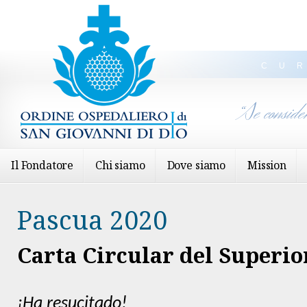
CU
“Se conside
Il Fondatore
Chi siamo
Dove siamo
Mission
Pascua 2020
Carta Circular del Superio
¡Ha resucitado!