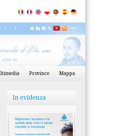
IZIA
-
Login
icordia di Dio, non
”
(I DS, 13)
ltimedia
Province
Mappa
In evidenza