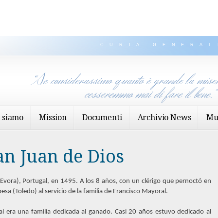
CURIA GENERAL
“Se considerassimo quanto è grande la miser
cesseremmo mai di fare il bene.
 siamo
Mission
Documenti
Archivio News
Mu
an Juan de Dios
ora), Portugal, en 1495. A los 8 años, con un clérigo que pernoctó en
esa (Toledo) al servicio de la familia de Francisco Mayoral.
al era una familia dedicada al ganado. Casi 20 años estuvo dedicado al