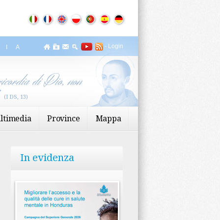
-
Login
ZIA
icordia di Dio, non
”
(I DS, 13)
ltimedia
Province
Mappa
In evidenza