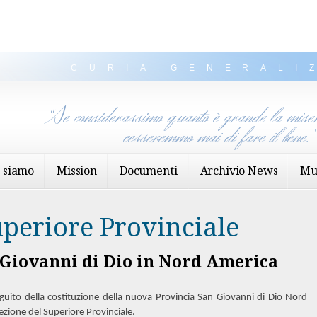
CURIA GENERALI
“Se considerassimo quanto è grande la miser
cesseremmo mai di fare il bene.
 siamo
Mission
Documenti
Archivio News
Mu
uperiore Provinciale
Giovanni di Dio in Nord America
eguito della costituzione della nuova Provincia San Giovanni di Dio Nord
ezione del Superiore Provinciale.