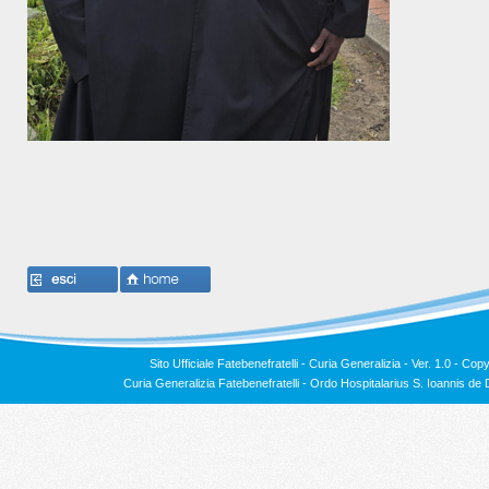
Sito Ufficiale Fatebenefratelli - Curia Generalizia - Ver. 1.0 -
Copy
Curia Generalizia Fatebenefratelli - Ordo Hospitalarius S. Ioannis 