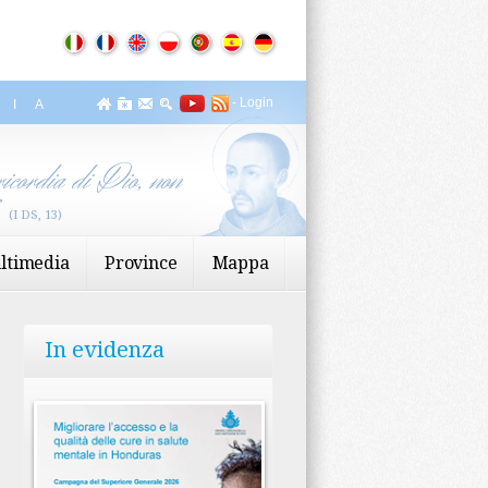
-
Login
ZIA
icordia di Dio, non
”
(I DS, 13)
ltimedia
Province
Mappa
In evidenza