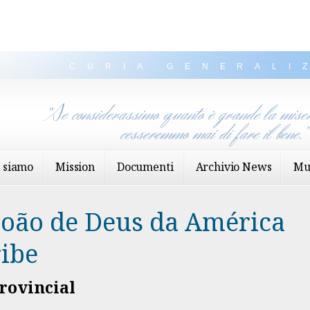
CURIA GENERALI
“Se considerassimo quanto è grande la miser
cesseremmo mai di fare il bene.
 siamo
Mission
Documenti
Archivio News
Mu
João de Deus da América
ribe
rovincial