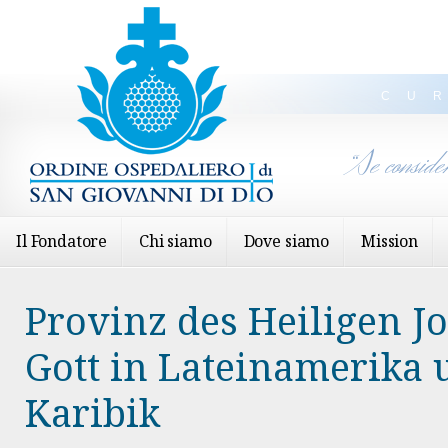
CU
“Se conside
Il Fondatore
Chi siamo
Dove siamo
Mission
Provinz des Heiligen 
Gott in Lateinamerika 
Karibik