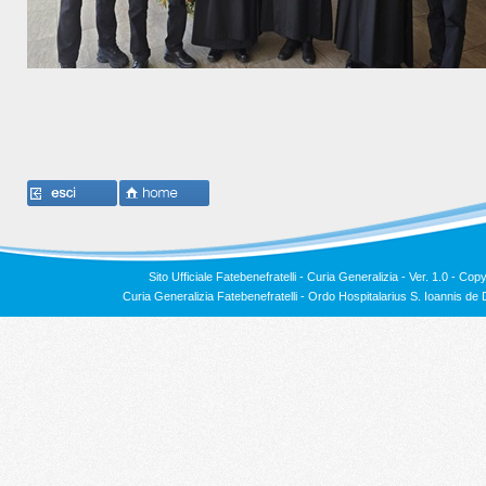
Sito Ufficiale Fatebenefratelli - Curia Generalizia - Ver. 1.0 -
Copy
Curia Generalizia Fatebenefratelli - Ordo Hospitalarius S. Ioannis 