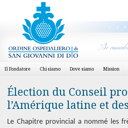
CU
“Se conside
Il Fondatore
Chi siamo
Dove siamo
Mission
Élection du Conseil pro
l’Amérique latine et de
Le Chapitre provincial a nommé les frè