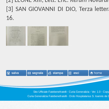
[2]
LEONE XIII, Lett. Enc.
Rerum Novaru
[3]
SAN GIOVANNI DI DIO, Terza lettera
16.
Sito Ufficiale Fatebenefratelli - Curia Generalizia - Ver. 1.0 -
Copy
Curia Generalizia Fatebenefratelli - Ordo Hospitalarius S. Ioannis 