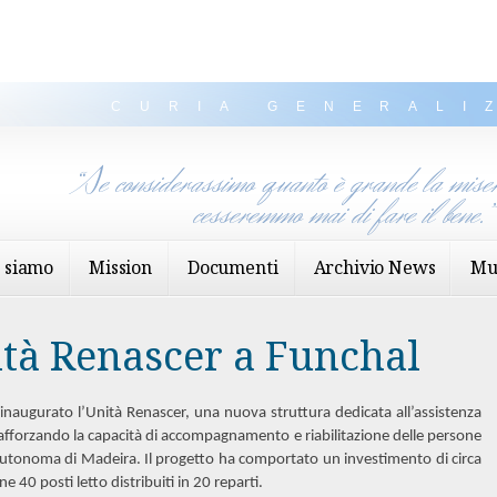
CURIA GENERALI
“Se considerassimo quanto è grande la miser
cesseremmo mai di fare il bene.
 siamo
Mission
Documenti
Archivio News
Mu
ità Renascer a Funchal
 inaugurato l’Unità Renascer, una nuova struttura dedicata all’assistenza
rafforzando la capacità di accompagnamento e riabilitazione delle persone
 Autonoma di Madeira. Il progetto ha comportato un investimento di circa
e 40 posti letto distribuiti in 20 reparti.