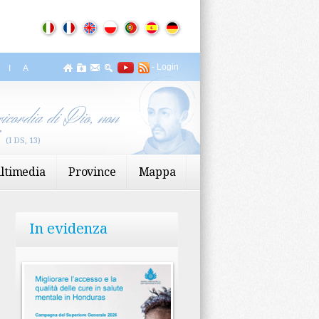
-
Login
ZIA
icordia di Dio, non
”
(I DS, 13)
ltimedia
Province
Mappa
In evidenza