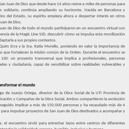
e San Juan de Dios que desde hace 14 años reúne a miles de personas para
solidario, continúa ampliando su horizonte. Nacida en Barcelona y
ios del Estado, su espíritu empieza ahora a despertar interés en otros
Juan de Dios.
Juan de Dios de todo el mundo participaron en un encuentro virtual con
encia de la Magic Line SJD, descubrir cómo se impulsa esta movilización
daptarla a sus propios contextos.
Quim Erra y la Sra. Katia Morello, poniendo en valor la importancia de
ivas que fortalecen la misión común de la Orden. Durante el encuentro se
SJD: un proyecto transversal que implica a profesionales, personas
des y ciudadanía, capaz de sensibilizar sobre realidades vulnerables y
transformar el mundo
go de Juanjo Ortega, director de la Obra Social de la UTI Provincia de
nicación y Campañas de la Obra Social. Ambos compartieron la evolución
nseguido implicar a más de 150.000 personas y ha recaudado más de 4
po para impulsar proyectos de San Juan de Dios destinados a acompañar y
, el encuentro sirvió para estrechar lazos entre centros de diferentes