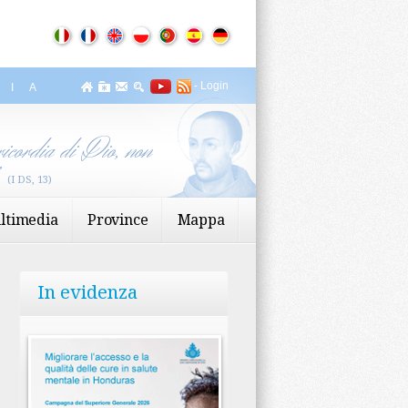
-
Login
ZIA
icordia di Dio, non
”
(I DS, 13)
ltimedia
Province
Mappa
In evidenza