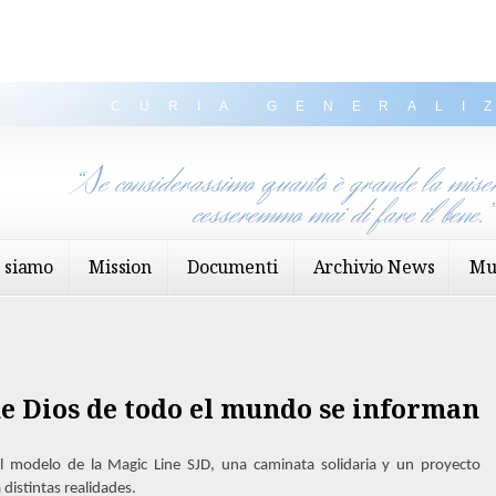
CURIA GENERALI
“Se considerassimo quanto è grande la miser
cesseremmo mai di fare il bene.
 siamo
Mission
Documenti
Archivio News
Mu
de Dios de todo el mundo se informan
el modelo de la Magic Line SJD, una caminata solidaria y un proyecto
distintas realidades.