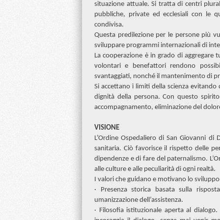
situazione attuale. Si tratta di centri plur
pubbliche, private ed ecclesiali con le q
condivisa.
Questa predilezione per le persone più vul
sviluppare programmi internazionali di inte
La cooperazione è in grado di aggregare tut
volontari e benefattori rendono possib
svantaggiati, nonché il mantenimento di proge
Si accettano i limiti della scienza evitand
dignità della persona. Con questo spirito
accompagnamento, eliminazione del dolore e
VISIONE
L’Ordine Ospedaliero di San Giovanni di D
sanitaria. Ciò favorisce il rispetto delle 
dipendenze e di fare del paternalismo. L’Or
alle culture e alle peculiarità di ogni realtà.
I valori che guidano e motivano lo sviluppo 
· Presenza storica basata sulla risposta
umanizzazione dell’assistenza.
· Filosofia istituzionale aperta al dialogo