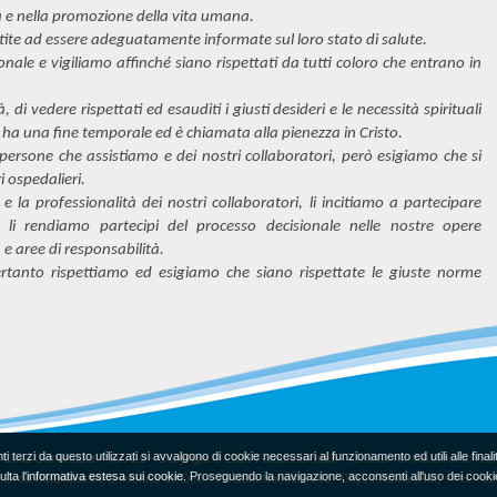
 e nella promozione della vita umana.
stite ad essere adeguatamente informate sul loro stato di salute.
onale e vigiliamo affinché siano rispettati da tutti coloro che entrano in
 di vedere rispettati ed esauditi i giusti desideri e le necessità spirituali
ha una fine temporale ed è chiamata alla pienezza in Cristo.
 persone che assistiamo e dei nostri collaboratori, però esigiamo che si
ri ospedalieri.
la professionalità dei nostri collaboratori, li incitiamo a partecipare
e li rendiamo partecipi del processo decisionale nelle nostre opere
 e aree di responsabilità.
ertanto rispettiamo ed esigiamo che siano rispettate le giuste norme
i terzi da questo utilizzati si avvalgono di cookie necessari al funzionamento ed utili alle finalit
- Curia Generalizia - Ver. 1.0 -
Copyright
© 2026 Fatebenefratelli -
Disclaimer trattamento dati
lta l'
informativa estesa sui cookie
. Proseguendo la navigazione, acconsenti all'uso dei cooki
 - Ordo Hospitalarius S. Ioannis de Deo - Via della Nocetta, 263 - 00164 Roma (RM) - Tel. 