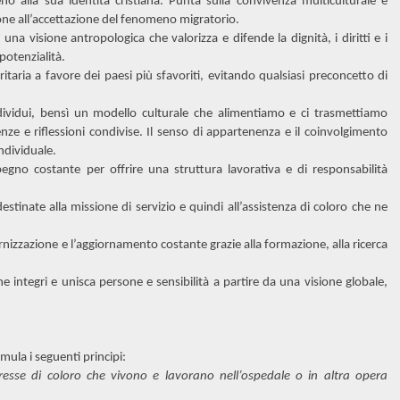
no alla sua identità cristiana. Punta sulla convivenza multiculturale e
ione all’accettazione del fenomeno migratorio.
 una visione antropologica che valorizza e difende la dignità, i diritti e i
potenzialità.
ritaria a favore dei paesi più sfavoriti, evitando qualsiasi preconcetto di
vidui, bensì un modello culturale che alimentiamo e ci trasmettiamo
ienze e riflessioni condivise. Il senso di appartenenza e il coinvolgimento
individuale.
mpegno costante per offrire una struttura lavorativa e di responsabilità
estinate alla missione di servizio e quindi all’assistenza di coloro che ne
dernizzazione e l’aggiornamento costante grazie alla formazione, alla ricerca
he integri e unisca persone e sensibilità a partire da una visione globale,
rmula i seguenti principi:
eresse di coloro che vivono e lavorano nell’ospedale o in altra opera