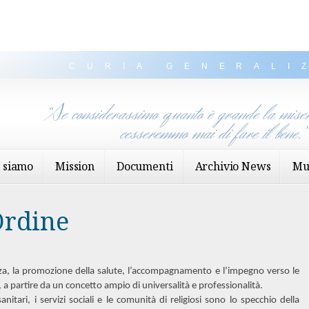
CURIA GENERALI
“Se considerassimo quanto è grande la miser
cesseremmo mai di fare il bene.
 siamo
Mission
Documenti
Archivio News
Mu
Ordine
ienza, la promozione della salute, l’accompagnamento e l’impegno verso le
, a partire da un concetto ampio di universalità e professionalità.
 sanitari, i servizi sociali e le comunità di religiosi sono lo specchio della