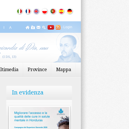
-
Login
ZIA
icordia di Dio, non
”
(I DS, 13)
ltimedia
Province
Mappa
In evidenza