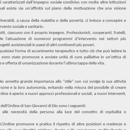
ali caratterizzati dall’impegno sociale condiviso con molte altre istituzioni
uali esiste sia un’affinità sul piano della motivazione che una visione
nerabili, a causa della malattia o della povertà, ci induce a concepire e
rvento sociale e sanitario.
ti, ciascuno con il proprio impegno. Professionisti, cooperanti, fratelli,
ile l’attuazione di numerosi programmi d’intervento nei settori più
tti assistenziali in paesi di altri continenti più poveri.
o qualsiasi forma di accanimento terapeutico e tutto ciò che può ledere la
 sono state promosse e avviate unità di cure palliative in un’ottica di
 offerta di umanizzazione durante l’ultima tappa della vita.
io annette grande importanza allo “stile” con cui svolge la sua attività
persone e la loro autonomia, evitando nella misura del possibile di creare
dine è aperto a nuovi approcci professionali e sociali, a nuovi interventi,
dell’Ordine di San Giovanni di Dio sono i seguenti:
 alle necessità della persona alla luce del concetto di ospitalità e
. L’Ordine promuove e pratica il rispetto di altre posizioni e credenze e