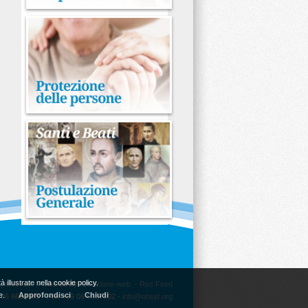
à illustrate nella
cookie policy
.
 personali
- Powered by
Soluzione-web
-
Rss Feed
e.
Approfondisci
Chiudi
+39 06 6604981 - Fax +39 06 6637102 -
info@ohsjd.org