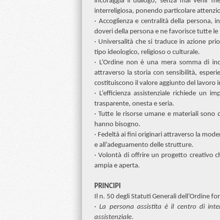
incoraggia il dialogo, senza mai venir me
interreligiosa, ponendo particolare attenz
· Accoglienza e centralità della persona, in
doveri della persona e ne favorisce tutte le 
· Universalità che si traduce in azione prio
tipo ideologico, religioso o culturale.
· L’Ordine non è una mera somma di indi
attraverso la storia con sensibilità, esper
costituiscono il valore aggiunto del lavoro 
· L’efficienza assistenziale richiede un i
trasparente, onesta e seria.
· Tutte le risorse umane e materiali sono d
hanno bisogno.
· Fedeltà ai fini originari attraverso la mo
e all’adeguamento delle strutture.
· Volontà di offrire un progetto creativo c
ampia e aperta.
PRINCIPI
Il n. 50 degli Statuti Generali dell’Ordine fo
·
La persona assistita è il centro di int
assistenziale.