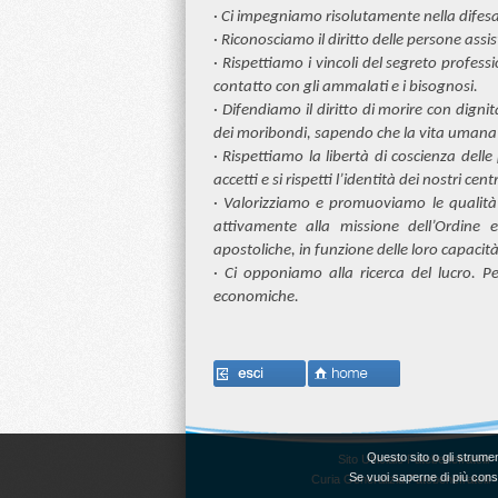
·
Ci impegniamo risolutamente nella difesa
·
Riconosciamo il diritto delle persone assi
·
Rispettiamo i vincoli del segreto professi
contatto con gli ammalati e i bisognosi.
·
Difendiamo il diritto di morire con dignità,
dei moribondi, sapendo che la vita umana 
·
Rispettiamo la libertà di coscienza delle
accetti e si rispetti l’identità dei nostri cent
·
Valorizziamo e promuoviamo le qualità e 
attivamente alla missione dell’Ordine 
apostoliche, in funzione delle loro capacità
·
Ci opponiamo alla ricerca del lucro. P
economiche.
Questo sito o gli strument
Sito Ufficiale Fatebenefratelli 
Se vuoi saperne di più consu
Curia Generalizia Fatebenefratelli