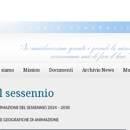
CURIA GENERALI
“Se considerassimo quanto è grande la miser
cesseremmo mai di fare il bene.
 siamo
Mission
Documenti
Archivio News
Mu
 sessennio
AZIONE DEL SESSENNIO 2024 – 2030
E GEOGRAFICHE DI ANIMAZIONE