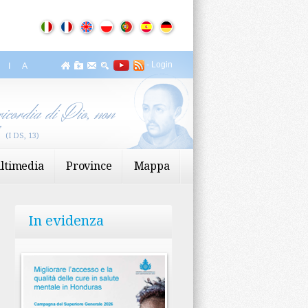
-
Login
ZIA
icordia di Dio, non
”
(I DS, 13)
ltimedia
Province
Mappa
In evidenza