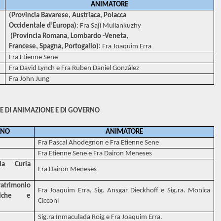
ANIMATORE
(Provincia Bavarese, Austriaca, Polacca
Occidentale d’Europa)
: Fra Saji Mullankuzhy
(Provincia Romana, Lombardo -Veneta,
Francese, Spagna, Portogallo):
Fra Joaquim Erra
Fra Etienne Sene
Fra David Lynch e Fra Ruben Daniel González
Fra John Jung
E DI ANIMAZIONE E DI GOVERNO
RNO
ANIMATORE
Fra Pascal Ahodegnon e Fra Etienne Sene
Fra Etienne Sene e Fra Dairon Meneses
la Curia
Fra Dairon Meneses
atrimonio
Fra Joaquim Erra, Sig. Ansgar Dieckhoff e Sig.ra. Monica
stiche e
Cicconi
Sig.ra Inmaculada Roig e Fra Joaquim Erra.