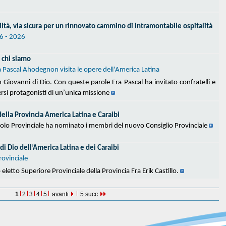
iltà, via sicura per un rinnovato cammino di intramontabile ospitalità
6 - 2026
e chi siamo
a Pascal Ahodegnon visita le opere dell'America Latina
 Giovanni di Dio. Con queste parole Fra Pascal ha invitato confratelli e
ersi protagonisti di un’unica missione
della Provincia America Latina e Caraibi
tolo Provinciale ha nominato i membri del nuovo Consiglio Provinciale
di Dio dell’America Latina e dei Caraibi
rovinciale
eletto Superiore Provinciale della Provincia Fra Erik Castillo.
1
2
3
4
5
avanti
5 succ