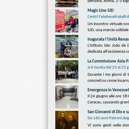
persona. Roma, 2-3 lug
Magic Line SJD
Centri Fatebenefratelli 
Un incontro virtuale svo
SJD, una marcia solidale
Inagurata l’Unità Renas
L’istituto São João de
dedicata all’assistenza 
La Commissione Asia-Pa
si è riunita dal 23 al 2
Durante i tre giorni di
concreti su come incarn
Emergenza in Venezue
Il 24 giugno alle ore 18
Caracas, causando gravi 
San Giovanni di Dio e sa
Da 140 anni Patroni degl
Vi sono gesti nella st