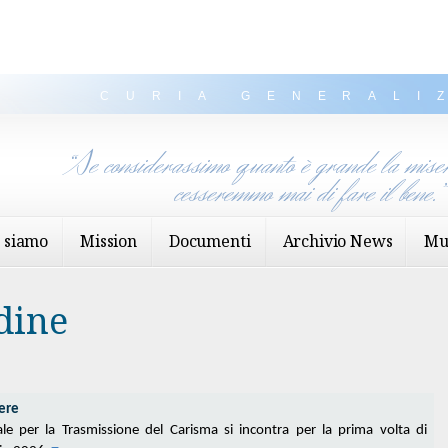
CURIA GENERALI
“Se considerassimo quanto è grande la miser
cesseremmo mai di fare il bene.
 siamo
Mission
Documenti
Archivio News
Mu
dine
ere
e per la Trasmissione del Carisma si incontra per la prima volta di