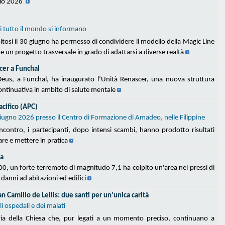
lio 2026
di tutto il mondo si informano
ltosi il 30 giugno ha permesso di condividere il modello della Magic Line
 e un progetto trasversale in grado di adattarsi a diverse realtà
cer a Funchal
 Deus, a Funchal, ha inaugurato l’Unità Renascer, una nuova struttura
continuativa in ambito di salute mentale
cifico (APC)
5 giugno 2026 presso il Centro di Formazione di Amadeo, nelle Filippine
 incontro, i partecipanti, dopo intensi scambi, hanno prodotto risultati
are e mettere in pratica
la
:00, un forte terremoto di magnitudo 7,1 ha colpito un'area nei pressi di
danni ad abitazioni ed edifici
n Camillo de Lellis: due santi per un’unica carità
i ospedali e dei malati
oria della Chiesa che, pur legati a un momento preciso, continuano a