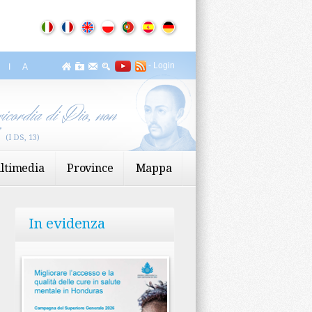
-
Login
ZIA
icordia di Dio, non
”
(I DS, 13)
ltimedia
Province
Mappa
In evidenza