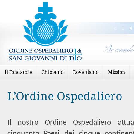
CU
“Se conside
Il Fondatore
Chi siamo
Dove siamo
Mission
L’Ordine Ospedaliero
Il nostro Ordine Ospedaliero attu
cinquanta Paesi dei cinque continen