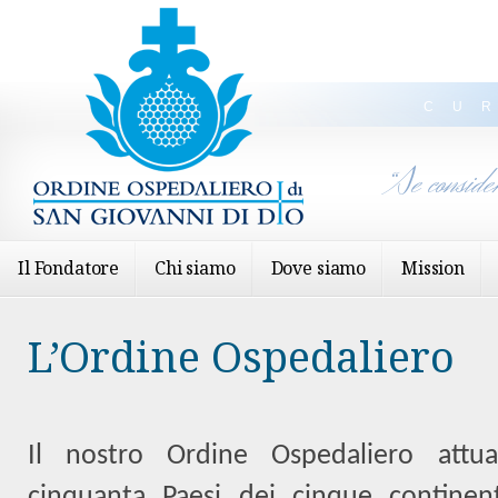
CU
“Se conside
Il Fondatore
Chi siamo
Dove siamo
Mission
L’Ordine Ospedaliero
Il nostro Ordine Ospedaliero attu
cinquanta Paesi dei cinque continen