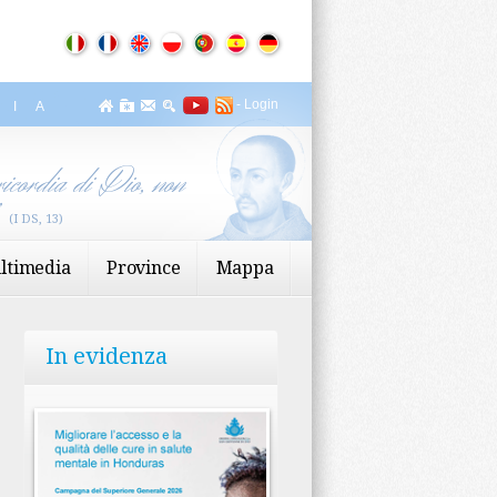
-
Login
ZIA
icordia di Dio, non
”
(I DS, 13)
ltimedia
Province
Mappa
In evidenza