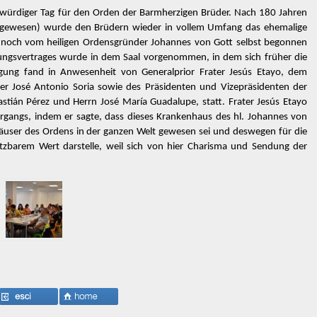
kwürdiger Tag für den Orden der Barmherzigen Brüder. Nach 180 Jahren
 gewesen) wurde den Brüdern wieder in vollem Umfang das ehemalige
noch vom heiligen Ordensgründer Johannes von Gott selbst begonnen
ungsvertrages wurde in dem Saal vorgenommen, in dem sich früher die
gung fand in Anwesenheit von Generalprior Frater Jesús Etayo, dem
ter José Antonio Soria sowie des Präsidenten und Vizepräsidenten der
tián Pérez und Herrn José María Guadalupe, statt. Frater Jesús Etayo
rgangs, indem er sagte, dass dieses Krankenhaus des hl. Johannes von
äuser des Ordens in der ganzen Welt gewesen sei und deswegen für die
tzbarem Wert darstelle, weil sich von hier Charisma und Sendung der