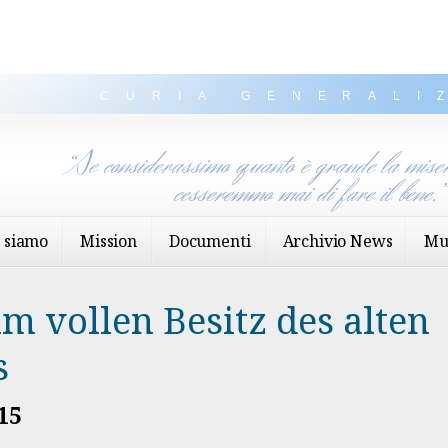
CURIA GENERALI
“Se considerassimo quanto è grande la miser
cesseremmo mai di fare il bene.
 siamo
Mission
Documenti
Archivio News
Mu
m vollen Besitz des alten
s
15