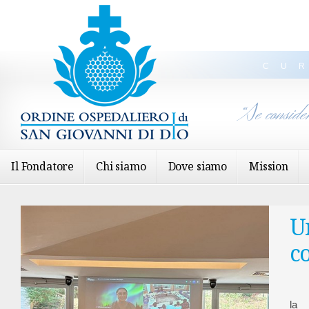
CU
“Se conside
Il Fondatore
Chi siamo
Dove siamo
Mission
U
c
la