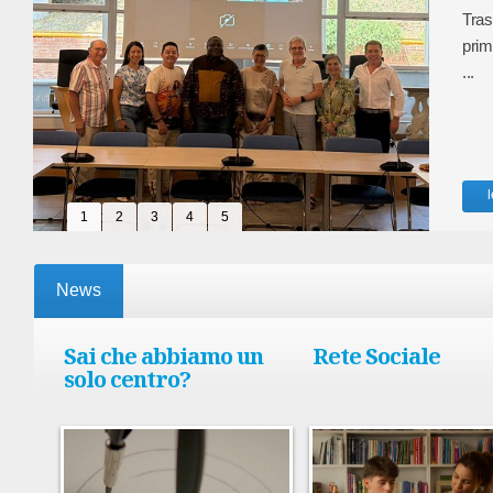
Tras
prim
...
l
1
1
2
2
3
3
4
4
5
5
News
prev
next
Sai che abbiamo un
Rete Sociale
solo centro?