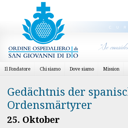
CU
“Se conside
Il Fondatore
Chi siamo
Dove siamo
Mission
Gedächtnis der spanis
Ordensmärtyrer
25. Oktober