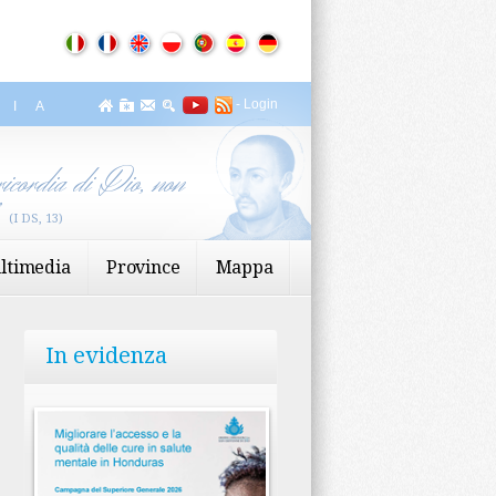
-
Login
ZIA
icordia di Dio, non
”
(I DS, 13)
ltimedia
Province
Mappa
In evidenza