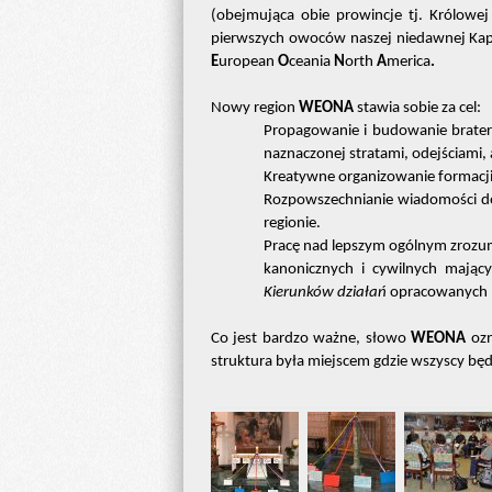
(obejmująca obie prowincje tj. Królowe
pierwszych owoców naszej niedawnej Kapi
E
uropean
O
ceania
N
orth
A
merica
.
Nowy region
WEONA
stawia sobie za cel:
Propagowanie i budowanie braters
naznaczonej stratami, odejściami, 
Kreatywne organizowanie formacj
Rozpowszechnianie wiadomości dot
regionie.
Pracę nad lepszym ogólnym zrozum
kanonicznych i cywilnych mający
Kierunków działań
opracowanych n
Co jest bardzo ważne, słowo
WEONA
oz
struktura była miejscem gdzie wszyscy będ