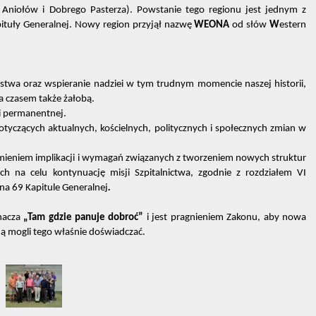
j Aniołów i Dobrego Pasterza). Powstanie tego regionu jest jednym z
tuły Generalnej. Nowy region przyjął nazwę
WEONA
od słów
W
estern
twa oraz wspieranie nadziei w tym trudnym momencie naszej historii,
a czasem także żałobą.
i permanentnej.
yczących aktualnych, kościelnych, politycznych i społecznych zmian w
ieniem implikacji i wymagań związanych z tworzeniem nowych struktur
ch na celu kontynuację misji Szpitalnictwa, zgodnie z rozdziałem VI
a 69 Kapitule Generalnej
.
nacza
„Tam gdzie panuje dobroć”
i jest pragnieniem Zakonu, aby nowa
ą mogli tego właśnie doświadczać.