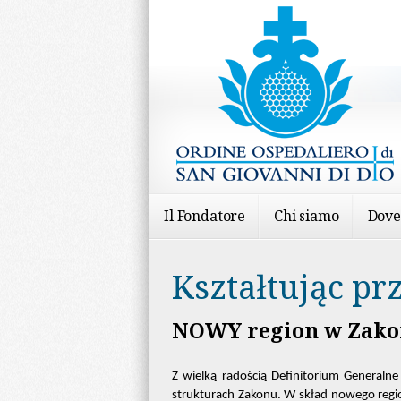
Il Fondatore
Chi siamo
Dove
Kształtując pr
NOWY region w Zako
Z wielką radością Definitorium General
strukturach Zakonu. W skład nowego regi