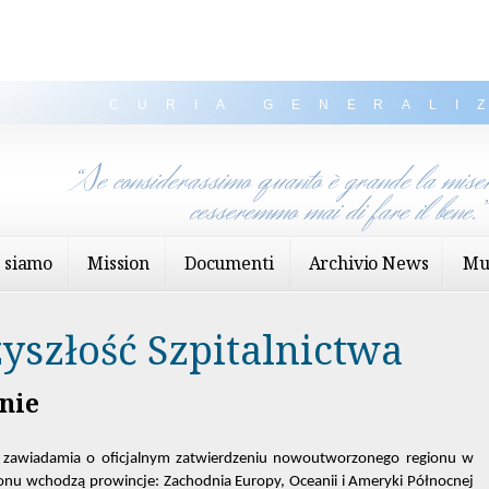
CURIA GENERALI
“Se considerassimo quanto è grande la miser
cesseremmo mai di fare il bene.
 siamo
Mission
Documenti
Archivio News
Mu
zyszłość Szpitalnictwa
nie
ne zawiadamia o oficjalnym zatwierdzeniu nowoutworzonego regionu w
onu wchodzą prowincje: Zachodnia Europy, Oceanii i Ameryki Północnej