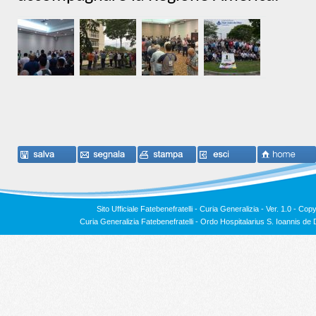
Sito Ufficiale Fatebenefratelli - Curia Generalizia - Ver. 1.0 -
Copy
Curia Generalizia Fatebenefratelli - Ordo Hospitalarius S. Ioannis 