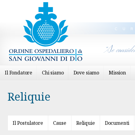
CU
“Se conside
Il Fondatore
Chi siamo
Dove siamo
Mission
Reliquie
Il Postulatore
Cause
Reliquie
Documenti