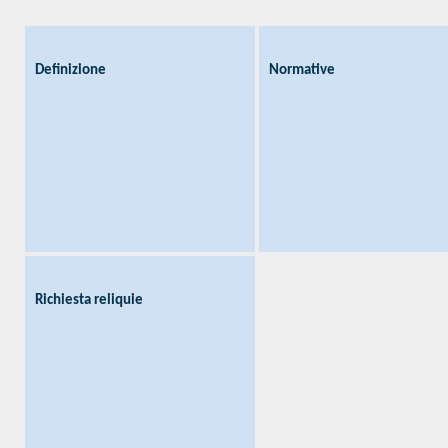
Promozione Cause
Definizione
Articoli
Servi di Dio
Normative
Definizione
Normative
Venerabili
Immagini
Beati
Richiesta reliquie
Beati Martiri
Santi
Preghiere
Novene
Richiesta reliquie