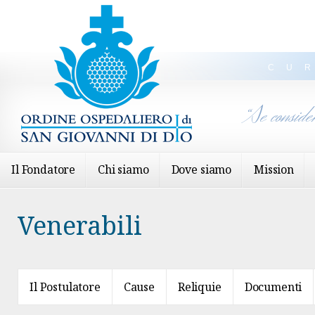
CU
“Se conside
Il Fondatore
Chi siamo
Dove siamo
Mission
Venerabili
Il Postulatore
Cause
Reliquie
Documenti