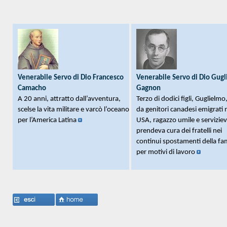
Promozione Cause
Definizione
Articoli
Servi di Dio
Normative
Venerabili
Immagini
Beati
Richiesta reliquie
Beati Martiri
Venerabile Servo di Dio Francesco
Venerabile Servo di Dio Gug
Camacho
Gagnon
Santi
A 20 anni, attratto dall’avventura,
Terzo di dodici figli, Guglielmo
Preghiere
scelse la vita militare e varcò l’oceano
da genitori canadesi emigrati n
per l’America Latina
USA, ragazzo umile e serviziev
Novene
prendeva cura dei fratelli nei
continui spostamenti della fam
per motivi di lavoro